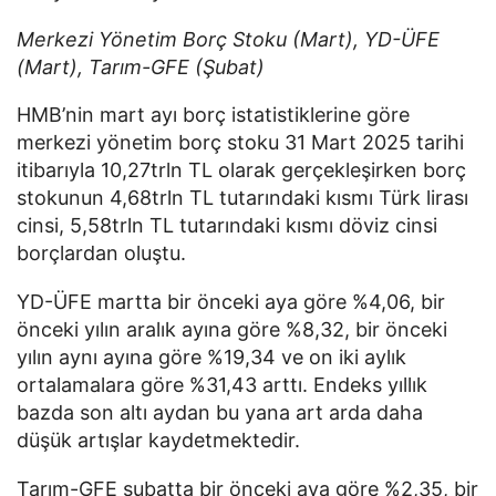
Merkezi Yönetim Borç Stoku (Mart), YD-ÜFE
(Mart), Tarım-GFE (Şubat)
HMB’nin mart ayı borç istatistiklerine göre
merkezi yönetim borç stoku 31 Mart 2025 tarihi
itibarıyla 10,27trln TL olarak gerçekleşirken borç
stokunun 4,68trln TL tutarındaki kısmı Türk lirası
cinsi, 5,58trln TL tutarındaki kısmı döviz cinsi
borçlardan oluştu.
YD-ÜFE martta bir önceki aya göre %4,06, bir
önceki yılın aralık ayına göre %8,32, bir önceki
yılın aynı ayına göre %19,34 ve on iki aylık
ortalamalara göre %31,43 arttı. Endeks yıllık
bazda son altı aydan bu yana art arda daha
düşük artışlar kaydetmektedir.
Tarım-GFE şubatta bir önceki aya göre %2,35, bir