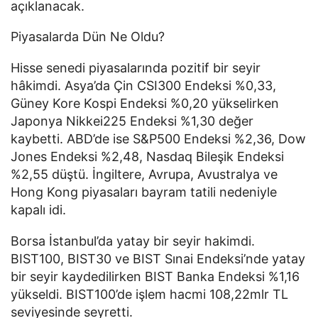
açıklanacak.
Piyasalarda Dün Ne Oldu?
Hisse senedi piyasalarında pozitif bir seyir
hâkimdi. Asya’da Çin CSI300 Endeksi %0,33,
Güney Kore Kospi Endeksi %0,20 yükselirken
Japonya Nikkei225 Endeksi %1,30 değer
kaybetti. ABD’de ise S&P500 Endeksi %2,36, Dow
Jones Endeksi %2,48, Nasdaq Bileşik Endeksi
%2,55 düştü. İngiltere, Avrupa, Avustralya ve
Hong Kong piyasaları bayram tatili nedeniyle
kapalı idi.
Borsa İstanbul’da yatay bir seyir hakimdi.
BIST100, BIST30 ve BIST Sınai Endeksi’nde yatay
bir seyir kaydedilirken BIST Banka Endeksi %1,16
yükseldi. BIST100’de işlem hacmi 108,22mlr TL
seviyesinde seyretti.