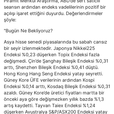
Piramit Menkul Araştırma, ABD’de sert satıcılı
seansın ardından endeks vadelilerinin pozitif bir
açılışı işaret ettiğini duyurdu. Değerlendirmeler
şöyle:
"Bugün Ne Bekliyoruz?
Asya hisse senedi piyasalarında bu sabah cansız
bir seyir izlenmektedir. Japonya Nikkei225
Endeksi %0,23 düşerken Topix Endeksi fazla
değişmedi. Çin’de Şanghay Bileşik Endeksi %0,31
arttı, Shenzhen Bileşik Endeksi %0,41 düştü.
Hong Kong Hang Seng Endeksi yatay seyretti.
Güney Kore ÜFE verilerinin ardından Kospi
Endeksi %0,14 arttı, Kosdaq Bileşik Endeksi %0,31
azaldı. Güney Kore’de üretici fiyatları martta bir
önceki aya göre değişmezken yıllık bazda %1,3
artış kaydetti. Tayvan Taiex Endeksi %1,24
düşerken Avustralya S&P/ASX200 Endeksi yatay