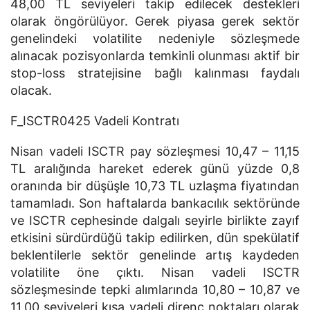
48,00 TL seviyeleri takip edilecek destekleri
olarak öngörülüyor. Gerek piyasa gerek sektör
genelindeki volatilite nedeniyle sözleşmede
alınacak pozisyonlarda temkinli olunması aktif bir
stop-loss stratejisine bağlı kalınması faydalı
olacak.
F_ISCTR0425 Vadeli Kontratı
Nisan vadeli ISCTR pay sözleşmesi 10,47 – 11,15
TL aralığında hareket ederek günü yüzde 0,8
oranında bir düşüşle 10,73 TL uzlaşma fiyatından
tamamladı. Son haftalarda bankacılık sektöründe
ve ISCTR cephesinde dalgalı seyirle birlikte zayıf
etkisini sürdürdüğü takip edilirken, dün spekülatif
beklentilerle sektör genelinde artış kaydeden
volatilite öne çıktı. Nisan vadeli ISCTR
sözleşmesinde tepki alımlarında 10,80 – 10,87 ve
11,00 seviyeleri kısa vadeli direnç noktaları olarak