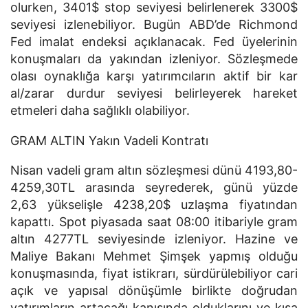
olurken, 3401$ stop seviyesi belirlenerek 3300$
seviyesi izlenebiliyor. Bugün ABD’de Richmond
Fed imalat endeksi açıklanacak. Fed üyelerinin
konuşmaları da yakından izleniyor. Sözleşmede
olası oynaklığa karşı yatırımcıların aktif bir kar
al/zarar durdur seviyesi belirleyerek hareket
etmeleri daha sağlıklı olabiliyor.
GRAM ALTIN Yakın Vadeli Kontratı
Nisan vadeli gram altın sözleşmesi dünü 4193,80-
4259,30TL arasında seyrederek, günü yüzde
2,63 yükselişle 4238,20$ uzlaşma fiyatından
kapattı. Spot piyasada saat 08:00 itibariyle gram
altın 4277TL seviyesinde izleniyor. Hazine ve
Maliye Bakanı Mehmet Şimşek yapmış olduğu
konuşmasında, fiyat istikrarı, sürdürülebiliyor cari
açık ve yapısal dönüşümle birlikte doğrudan
yatırımların artacağı kanısında olduklarını ve kısa