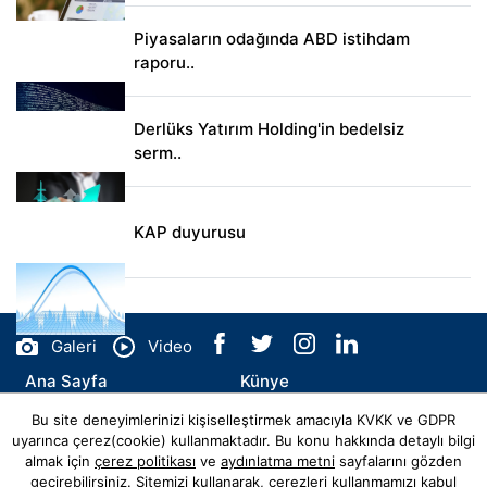
Piyasaların odağında ABD istihdam
raporu..
Derlüks Yatırım Holding'in bedelsiz
serm..
KAP duyurusu
Galeri
Video
Ana Sayfa
Künye
Bu site deneyimlerinizi kişiselleştirmek amacıyla KVKK ve GDPR
İletişim
uyarınca çerez(cookie) kullanmaktadır. Bu konu hakkında detaylı bilgi
almak için
çerez politikası
ve
aydınlatma metni
sayfalarını gözden
geçirebilirsiniz. Sitemizi kullanarak, çerezleri kullanmamızı kabul