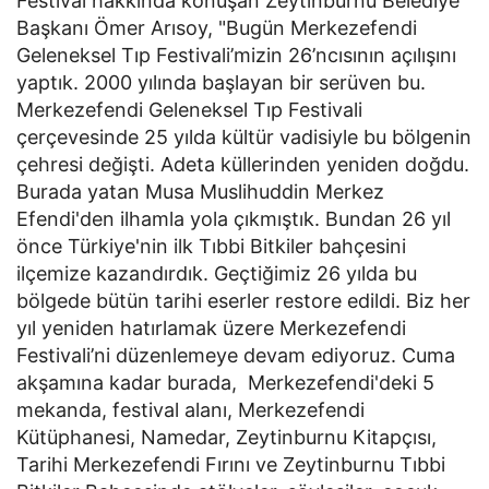
Festival hakkında konuşan Zeytinburnu Belediye
Başkanı Ömer Arısoy, "Bugün Merkezefendi
Geleneksel Tıp Festivali’mizin 26’ncısının açılışını
yaptık. 2000 yılında başlayan bir serüven bu.
Merkezefendi Geleneksel Tıp Festivali
çerçevesinde 25 yılda kültür vadisiyle bu bölgenin
çehresi değişti. Adeta küllerinden yeniden doğdu.
Burada yatan Musa Muslihuddin Merkez
Efendi'den ilhamla yola çıkmıştık. Bundan 26 yıl
önce Türkiye'nin ilk Tıbbi Bitkiler bahçesini
ilçemize kazandırdık. Geçtiğimiz 26 yılda bu
bölgede bütün tarihi eserler restore edildi. Biz her
yıl yeniden hatırlamak üzere Merkezefendi
Festivali’ni düzenlemeye devam ediyoruz. Cuma
akşamına kadar burada, Merkezefendi'deki 5
mekanda, festival alanı, Merkezefendi
Kütüphanesi, Namedar, Zeytinburnu Kitapçısı,
Tarihi Merkezefendi Fırını ve Zeytinburnu Tıbbi